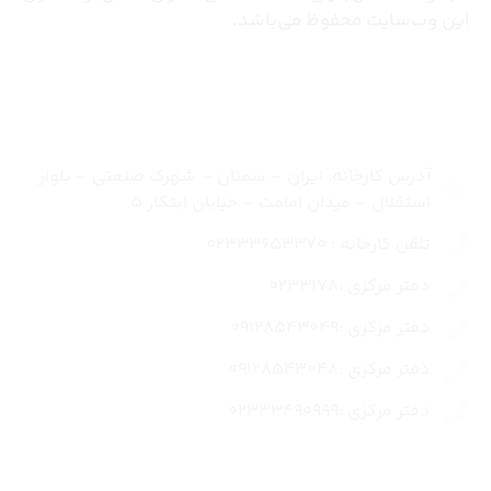
این وب‌سایت محفوظ می‌باشد.
تماس با ما
آدرس کارخانه: ایران – سمنان – شهرک صنعتی – بلوار
استقلال – میدان امامت – خیابان ابتکار 5
تلفن کارخانه : 02333653370
دفتر مرکزی :0233178
دفتر مرکزی :09128543049
دفتر مرکزی :09128543048
دفتر مرکزی :02333490999