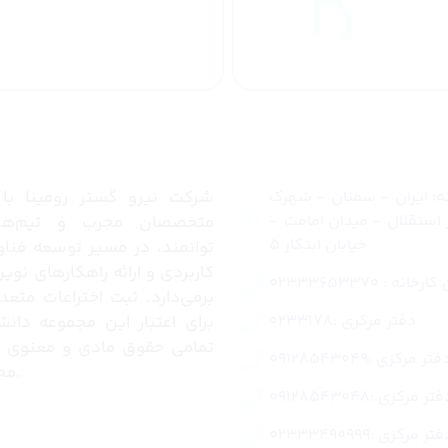
طراحان مجرب
 سراسر
کشور
تماس با ما
درب
ه: ایران – سمنان – شهرک
شرکت نیرو گستر رومینا با ب
 استقلال – میدان امامت –
متخصصان مجرب و تیم‌ه
خیابان ابتکار 5
توانمند، در مسیر توسعه فناو
کاربردی و ارائه راهکارهای نو
خانه : 02333653370
برمی‌دارد. ثبت اختراعات متعدد
دفتر مرکزی :0233178
برای اعتبار این مجموعه دانش
تمامی حقوق مادی و معنوی ا
تر مرکزی :09128543049
محفوظ می‌باشد.
تر مرکزی :09128543048
تر مرکزی :02333490999