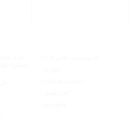
ارسال به
خدمات 24 ساعته
لینک های سریع
طراحی و ساخت ماشین آلات
آدرس کارخان
صنعتی – بلوار
درباره ما
درخواست نمایندگی
تلفن کار
گالری تصاویر
کاتالوگ ها
دف
دف
دف