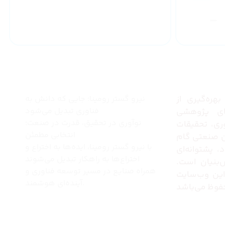
ارائه گارانتی
یکساله
اره ما
چرا نیرو گستر رومینا
هره‌گیری از
نیرو گستر رومینا؛ جایی که دانش به
فناوری تبدیل می‌شود
ای پژوهشی
نوآوری در تحقیق، قدرت در صنعت؛
ری، تحقیقات
انتخابی مطمئن
ین صنعتی گام
با نیرو گستر رومینا، ایده‌ها به اختراع و
، پشتوانه‌ای
اختراع‌ها به راهکار تبدیل می‌شوند
‌بنیان است.
همراه صنایع در مسیر توسعه فناوری و
ین وب‌سایت
آینده‌ای هوشمند.