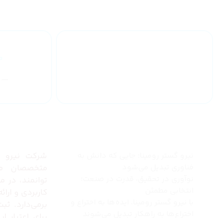
ارائه گارانتی
یکساله
چرا نیرو گستر رومینا
درباره 
نیرو گستر رومینا؛ جایی که دانش به
شرکت نیرو گس
فناوری تبدیل می‌شود
متخصصان مج
نوآوری در تحقیق، قدرت در صنعت؛
توانمند، در 
انتخابی مطمئن
کاربردی و ارا
با نیرو گستر رومینا، ایده‌ها به اختراع و
برمی‌دارد. ثب
اختراع‌ها به راهکار تبدیل می‌شوند
برای اعتبار 