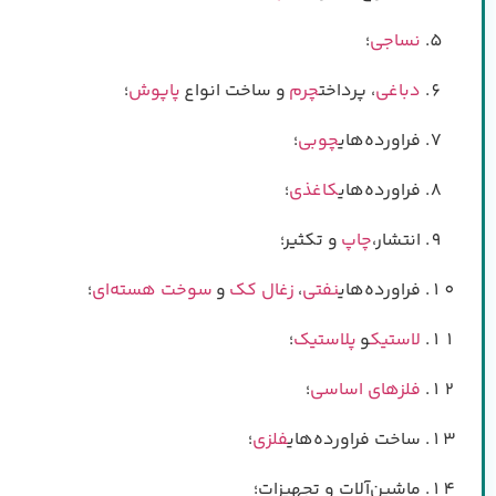
نساجی
؛
دباغی
، پرداخت
چرم
و ساخت انواع
پاپوش
؛
فراورده‌های
چوبی
؛
فراورده‌های
کاغذی
؛
انتشار،
چاپ
و تکثیر؛
فراورده‌های
نفتی
،
زغال کک
و
سوخت هسته‌ای
؛
لاستیک
و
پلاستیک
؛
فلزهای اساسی
؛
ساخت فراورده‌های
فلزی
؛
ماشین‌آلات و تجهیزات؛