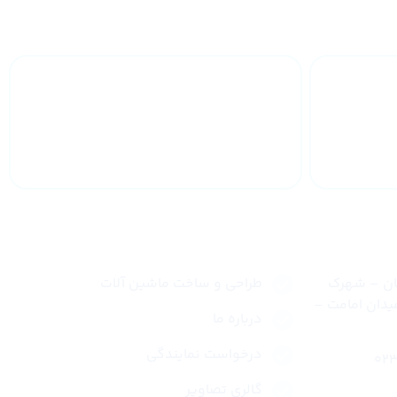
 سراسر
خدمات 24 ساعته
لینک های سریع
نان – شهرک
طراحی و ساخت ماشین آلات
یدان امامت –
درباره ما
درخواست نمایندگی
گالری تصاویر