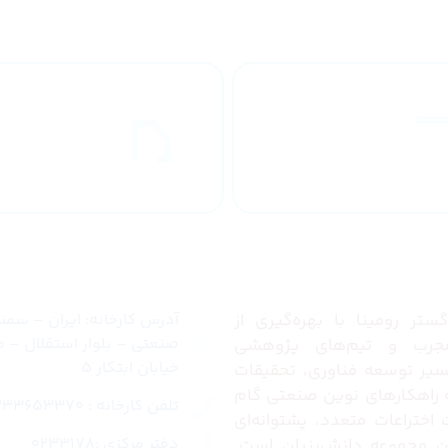
طراحان مجرب
ارسال به
کشور
ما
تماس با ما
تر رومینا با بهره‌گیری از
آدرس کارخانه: ایران – سم
صنعتی – بلوار استقلال – م
رب و تیم‌های پژوهشی
خیابان ابتکار 5
مسیر توسعه فناوری، تحقیقات
ئه راهکارهای نوین صنعتی گام
تلفن کارخانه : 02333653370
ت اختراعات متعدد، پشتوانه‌ای
دفتر مرکزی :0233178
این مجموعه دانش‌بنیان است.