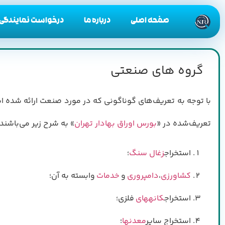
صفحه اصلی
درباره ما
درخواست نمایندگی
گروه های صنعتی
با توجه به تعریف‌های گوناگونی که در مورد صنعت ارائه شده 
تعریف‌شده در «
بورس اوراق بهادار تهران
» به شرح زیر می‌باشند:
استخراج
زغال سنگ
؛
کشاورزی
،
دامپروری
و
خدمات
وابسته به آن؛
استخراج
کانههای
فلزی؛
استخراج سایر
معدنها
؛