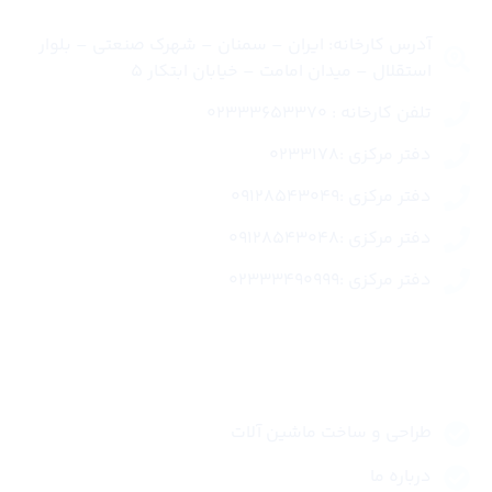
آدرس کارخانه: ایران – سمنان – شهرک صنعتی – بلوار
استقلال – میدان امامت – خیابان ابتکار 5
تلفن کارخانه : 02333653370
دفتر مرکزی :0233178
دفتر مرکزی :09128543049
دفتر مرکزی :09128543048
دفتر مرکزی :02333490999
لینک های سریع
طراحی و ساخت ماشین آلات
درباره ما