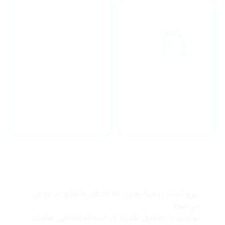
خدمات 24 ساعته
ارسال به سراسر کشور
چرا نیرو گستر رومینا
نیرو گستر رومینا؛ جایی که دانش به فناوری تبدیل
می‌شود
نوآوری در تحقیق، قدرت در صنعت؛ انتخابی مطمئن