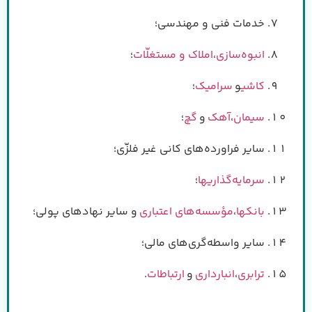
خدمات فنی و مهندسی؛
انبوه‌سازی
،
املاک و مستغلّات
؛
کاشی
و
سرامیک
؛
سیمان
،
آهک
و
گچ
؛
سایر فراورده‌های کانی غیر فلزّی؛
سرمایه‌گذاریها
؛
بانکها
،
مؤسسه‌های اعتباری
و سایر نهادهای پولی؛
سایر واسطه‌گری‌های مالی؛
ترابری
،
انبارداری
و
ارتباطات
.