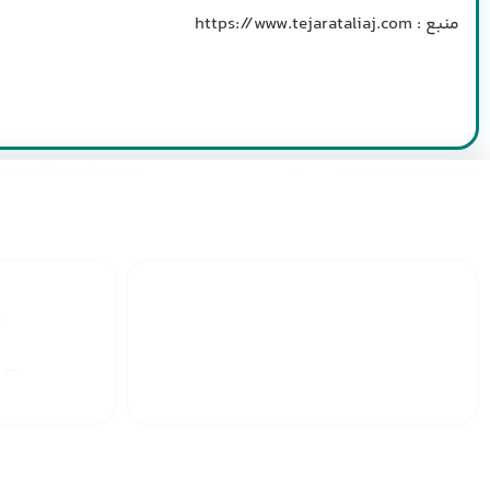
منبع : https://www.tejarataliaj.com
ارائه گارانتی
یکساله
چرا نیرو گستر رومینا
درباره 