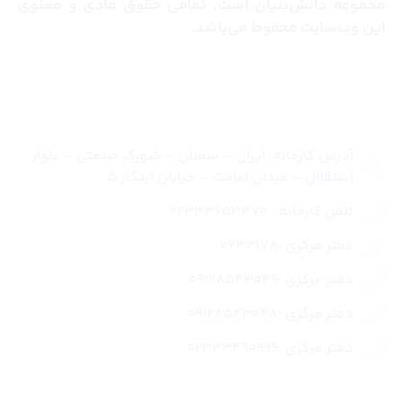
مجموعه دانش‌بنیان است. تمامی حقوق مادی و معنوی
این وب‌سایت محفوظ می‌باشد.
تماس با ما
آدرس کارخانه: ایران – سمنان – شهرک صنعتی – بلوار
استقلال – میدان امامت – خیابان ابتکار 5
تلفن کارخانه : 02333653370
دفتر مرکزی :0233178
دفتر مرکزی :09128543049
دفتر مرکزی :09128543048
دفتر مرکزی :02333490999