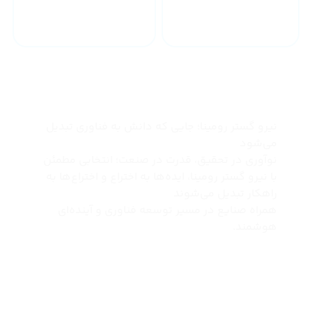
خدمات 24 ساعته
ارسال به سراسر کشور
چرا نیرو گستر رومینا
نیرو گستر رومینا؛ جایی که دانش به فناوری تبدیل
می‌شود
نوآوری در تحقیق، قدرت در صنعت؛ انتخابی مطمئن
با نیرو گستر رومینا، ایده‌ها به اختراع و اختراع‌ها به
راهکار تبدیل می‌شوند
همراه صنایع در مسیر توسعه فناوری و آینده‌ای
هوشمند.
درباره ما