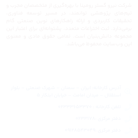
شرکت نیرو گستر رومینا با بهره‌گیری از متخصصان مجرب و
تیم‌های پژوهشی توانمند، در مسیر توسعه فناوری،
تحقیقات کاربردی و ارائه راهکارهای نوین صنعتی گام
برمی‌دارد. ثبت اختراعات متعدد، پشتوانه‌ای برای اعتبار این
مجموعه دانش‌بنیان است. تمامی حقوق مادی و معنوی
این وب‌سایت محفوظ می‌باشد.
تماس با ما
آدرس کارخانه: ایران – سمنان – شهرک صنعتی – بلوار
استقلال – میدان امامت – خیابان ابتکار 5
تلفن کارخانه : 02333653370
دفتر مرکزی :0233178
دفتر مرکزی :09128543049