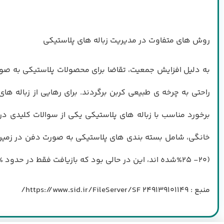
روش هاي متفاوت در مديريت زباله هاي پلاستيكي
راحتي به چرخه ي طبيعي كربن برگردند. براي رهايي از زباله 
برخورد مناسب با زباله هاي پلاستيكي يكي از سوالات كليدي در
(20- 25%شده اند، اين در حالي بود كه بازيافت فقط در حدود %10 است. اين اعداد و ارقام در كشورهاي مختلف متفاوت است، با اين حال تقريبا با هم برابرند
منبع : 249139101149 https://www.sid.ir/FileServer/SF/