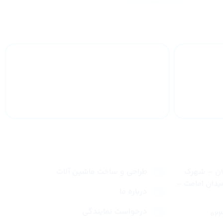
 سراسر
خدمات 24 ساعته
لینک های سریع
نان – شهرک
طراحی و ساخت ماشین آلات
یدان امامت –
درباره ما
درخواست نمایندگی