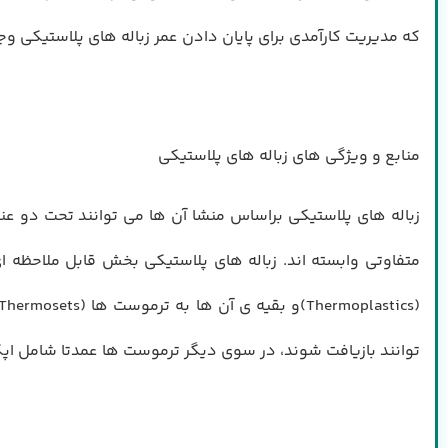
كه مديريت كارآمدي براي پايان دادن عمر زباله هاي پلاستيكي 
منابع و ويژگي هاي زباله هاي پلاستيكي
زباله هاي پلاستيكي براساس منشا آن ها مي توانند تحت دو ع
توانند بازيافت شوند، در سوي ديگر ترموست ها عمدتا شامل اپكسي رزين ها (Epxyr esins) و پلي يوراتان ها (Polyurethanes) هستند