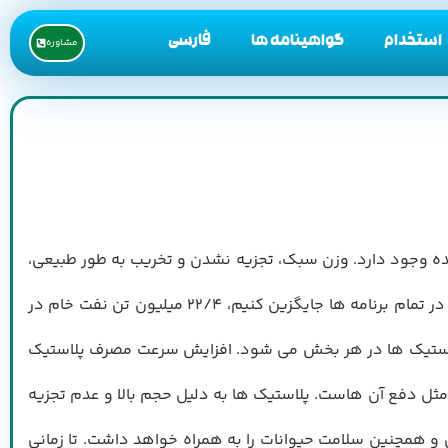
استخدام
گواهینامه ها
فارسی
مشاوره
ينده وجود دارد. وزن سبك، تجزيه نشدن و تخريب به طور طبيعي،
هزينه ي پايين و قابليت استفاده مجدد همه دلايلي است كه پلاستيك محبوبيت زيادي را به دست آورده است. اگر ما پلاستيك ها را در تمام برنامه ها جايگزين كنيم، 22/4 ميليون تن نفت خام در
ع پلاستيك ها در هر بخش مي شود. افزايش سرعت مصرف پلاستيك
مثل دفع آن هاست. پلاستيك ها به دليل حجم بالا و عدم تجزيه
ي و همچنين سلامت حيوانات را به همراه خواهد داشت. تا زماني