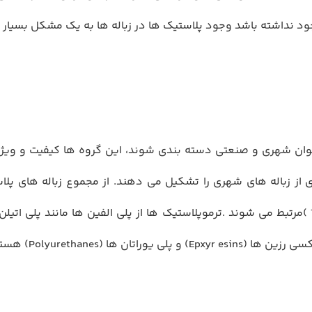
وجود نداشته باشد وجود پلاستيك ها در زباله ها به يك مشكل بسيا
نوان شهري و صنعتي دسته بندي شوند، اين گروه ها كيفيت و ويژگ
(Thermoplastics)و بقيه ي آن ها به ترموست ها (Thermosets )مرتبط مي شوند .ترموپلاستيك ها از پ
 و قابليت بازيافت را ندارند.