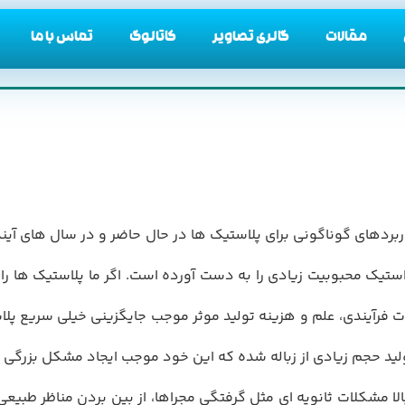
مقالات
گالری تصاویر
کاتالوگ
تماس با ما
اربردهاي گوناگوني براي پلاستيك ها در حال حاضر و در سال هاي آ
ادوات فرآيندي، علم و هزينه توليد موثر موجب جايگزيني خيلي سري
وليد حجم زيادي از زباله شده كه اين خود موجب ايجاد مشكل بزرگي 
ا مشكلات ثانويه اي مثل گرفتگي مجراها، از بين بردن مناظر طبيع