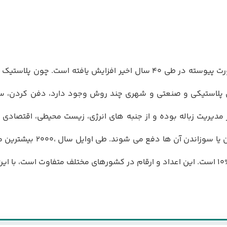
هاي پلاستيكي و صنعتي و شهري چند روش وجود دارد، دفن كردن، س
 مديريت زباله بوده و از جنبه هاي انرژي، زيست محيطي، اقتصادي 