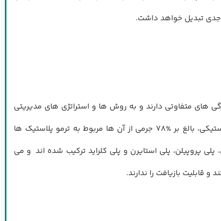
ر جدي تبديل خواهد داشت.
ي هاي متفاوتي دارند و به روش ها و استراتژي هاي مديريتي
متفاوتي وابسته اند. زباله هاي پلاستيكي بخش قابل ملاحظه اي از زباله هاي شهري را تشكيل مي دهند. از مجموع زباله هاي پلاستيكي، بالغ بر %78 جرمي از آن ها مربوط به ترمو پلاستيك ها
لي الفين ها مانند پلي اتيلن، پلي پروپيلن، پلي استايرن و پلي كلرايد تركيب شده اند و مي