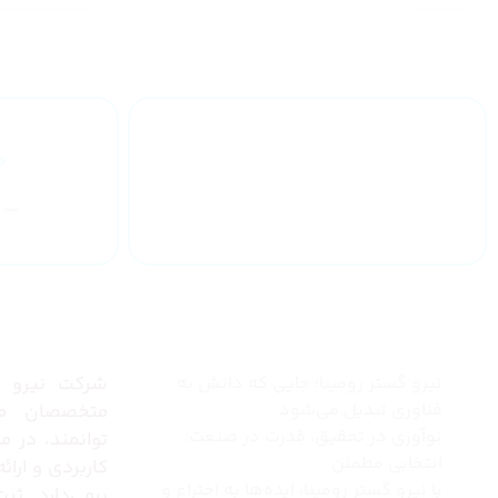
ارائه گارانتی
یکساله
چرا نیرو گستر رومینا
درباره 
نیرو گستر رومینا؛ جایی که دانش به
شرکت نیرو گس
فناوری تبدیل می‌شود
متخصصان مج
نوآوری در تحقیق، قدرت در صنعت؛
توانمند، در 
انتخابی مطمئن
کاربردی و ارا
با نیرو گستر رومینا، ایده‌ها به اختراع و
برمی‌دارد. ثب