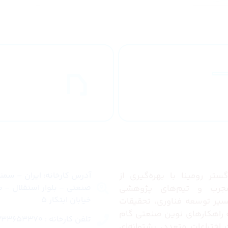
طراحان مجرب
ارسال به
کشور
ما
تماس با ما
تر رومینا با بهره‌گیری از
آدرس کارخانه: ایران – سم
صنعتی – بلوار استقلال – م
رب و تیم‌های پژوهشی
خیابان ابتکار 5
مسیر توسعه فناوری، تحقیقات
ئه راهکارهای نوین صنعتی گام
تلفن کارخانه : 02333653370
ت اختراعات متعدد، پشتوانه‌ای