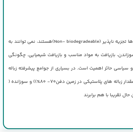
به دليل افزايش جمعيت، تقاضا براي محصولات پلاستيكي به صورت پيوسته در طي 40 سال اخير افزايش يافته است. چون پلاستيك ها تجزيه ناپذير (Non- biodegradeable)هستند، نمي توانند به
وزاندن، بازيافت به مواد مناسب و بازيافت شيميايي. چگونگي
و سياسي حائز اهميت است. در بسياري از جوامع پيشرفته زباله
خانگي، شامل بسته بندي هاي پلاستيكي به صورت دفن در زمين يا سوزاندن آن ها دفع مي شوند. طي اوايل سال ،2000 بيشترين مقدار زباله هاي پلاستيكي در زمين دفن70- 80%)) و سوزانده (