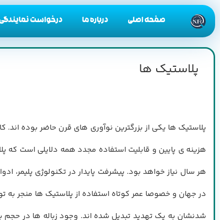
صفحه اصلی
درباره ما
درخواست نمایندگی
پلاستیک ها
پلاستيك ها يكي از بزرگترين نوآوري هاي قرن حاضر بوده اند. ك
هر سال نياز خواهد بود. پيشرفت پايدار در تكنولوژي پليمر، 
در جهان و خصوصا عمر كوتاه استفاده از پلاستيك ها منجر به ت
شدنشان به يك تهديد تبديل شده اند. وجود زباله ها در حجم بال