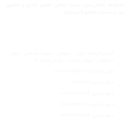
مجموعه دانش‌بنیان است. تمامی حقوق مادی و معنوی
این وب‌سایت محفوظ می‌باشد.
تماس با ما
آدرس کارخانه: ایران – سمنان – شهرک صنعتی – بلوار
استقلال – میدان امامت – خیابان ابتکار 5
تلفن کارخانه : 02333653370
دفتر مرکزی :0233178
دفتر مرکزی :09128543049
دفتر مرکزی :09128543048
دفتر مرکزی :02333490999