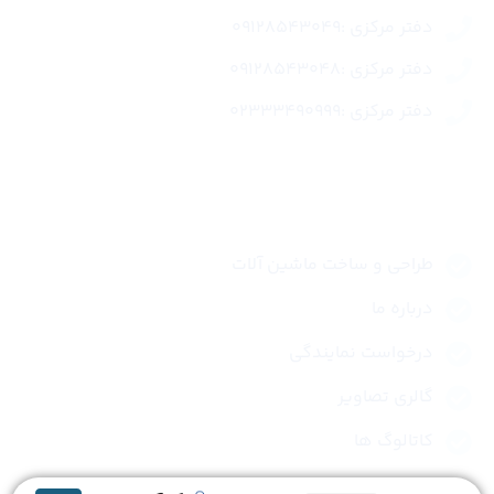
دفتر مرکزی :09128543049
دفتر مرکزی :09128543048
دفتر مرکزی :02333490999
لینک های سریع
طراحی و ساخت ماشین آلات
درباره ما
درخواست نمایندگی
گالری تصاویر
کاتالوگ ها