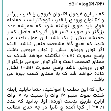
(dB=10log(P1/P2
که در این فرمول P1 توان خروجی یا قدرت بزرگتر
و P2 توان ورودی یا قدرت کوچکتر است. معادله
فوق باید طوری نوشته شود که همیشه عدد
بزرگتر در صورت کسر قرار گیردکه حاصل کسر
همیشه بیش از یک باشد این عمل باعث می
شود که هیچ گاه مشخصه منفی نباشد. البته
اگر توان ورودی بیش از توان خروجی باشد،
پاسخ بصورت (dB-) نگاشته خواهد شدکه به
معنای تضعیف است و اگر توان خروجی بزرگتر از
توان ورودی باشد پاسخ بصورت (dB+) نشان
داده خواهد شد که به معنای کسب بهره می
باشد .
حال که این مطلب را آموختید ، حتما مایلید رابطه
شدت صوت منبع 20 وات را نسبت به 10 وات
ازاین طریق بدست آورده، اولا بدانید که عدد
301/1 از کجا آمده و ثانیا در چه حدی مطالب