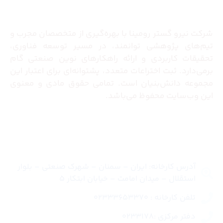
درباره ما
شرکت نیرو گستر رومینا با بهره‌گیری از متخصصان مجرب و
تیم‌های پژوهشی توانمند، در مسیر توسعه فناوری،
تحقیقات کاربردی و ارائه راهکارهای نوین صنعتی گام
برمی‌دارد. ثبت اختراعات متعدد، پشتوانه‌ای برای اعتبار این
مجموعه دانش‌بنیان است. تمامی حقوق مادی و معنوی
این وب‌سایت محفوظ می‌باشد.
تماس با ما
آدرس کارخانه: ایران – سمنان – شهرک صنعتی – بلوار
استقلال – میدان امامت – خیابان ابتکار 5
تلفن کارخانه : 02333653370
دفتر مرکزی :0233178