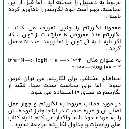
مربوط به دسیبل را آموخته اید . اما قبل از این
محاسبه، بهتر است خود لگاریتم را یادآوری کرده
باشم :
معمولا لگاریتم را چنین تعریف می کنند :
لگاریتم عدد مفروض N عبارتست از توان a که
اگر پایه b به آن توان یا نما برسد، عدد N حاصل
گردد .
به عنوان مثال : b^a=N—> logN = a —> 10^2
= 100—>log 100 = 2
مبناهای مختلفی برای لگاریتم می توان فرض
نمود . اما برای محاسبه شدت صدا، فقط از
لگاریتم در مبنای 10 استفاده می شود .
در مورد مطالب مربوط به لگاریتم و چهار عمل
اصلی آن و غیره صحبت در اینجا جایز نبوده ، آن
را به عهده خود شما واگذار می کنم تا به کتاب
های ریاضیات و جداول لگاریتم مراجعه نمایید .