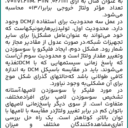
به‌ عنوان‌ مثال‌ به‌ ازاي‌ 1=02/1, V0=V1،2=M، 3=N،
تعداد مؤثر ولتاژ خروجي‌ برابر013/1 محاسبه‌
مي‌شود.
در عمل‌ سه‌ محدوديت‌ براي‌ استفاده‌ ازDCM وجود
دارد، محدوديت‌ اول‌، توليدزيرهارمونيكهاست‌ كه‌
خود مي‌تواند به‌ عنوان‌عامل‌ مشكل‌زا براي‌ ساير
تجهيزات‌ شبكه‌،در صورت‌ عدول‌ از مقادير مجاز به‌
شمار رود. مشكل‌ دوم‌، ايجاد فليكرو يا سوسوزدن‌
وتغيير مقدار ولتاژ است‌ و محدوديت‌ سوم‌ آن‌است‌
كه‌ پاسخ‌ زماني‌ سيستمهايي‌ كه‌ با DCMتغذيه‌
مي‌شوند، بايد در مقايسه‌ باسيكل‌ DCM به‌ اندازه‌
كافي‌ طولاني‌ باشد كه‌حالتهاي‌ گذراي‌ شكل‌ موج‌
براي‌ آن‌ مشكلي‌به‌ وجود نياورد.
در مورد فليكر يا سوسوزدن‌ لامپها،آستانه‌
تشخيص‌ سوسوزدن‌ لامپ‌ براي‌ افرادمختلف‌،
متفاوت‌ است‌. از سوي‌ ديگر پاسخ‌زماني‌ لامپهاي‌
باتوان‌ كم‌ در برابر تغيير ولتاژدر مقايسه‌ با لامپها با
توان‌ بالاتر، كوتاهتر است‌. يك‌ راه‌ حل‌ بررسي‌
آماري‌مشاهده‌كنندگان‌ مختلف‌ و ميزان‌