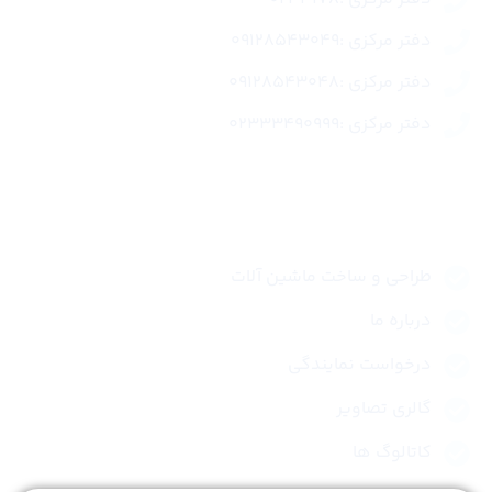
دفتر مرکزی :09128543049
دفتر مرکزی :09128543048
دفتر مرکزی :02333490999
لینک های سریع
طراحی و ساخت ماشین آلات
درباره ما
درخواست نمایندگی
گالری تصاویر
کاتالوگ ها