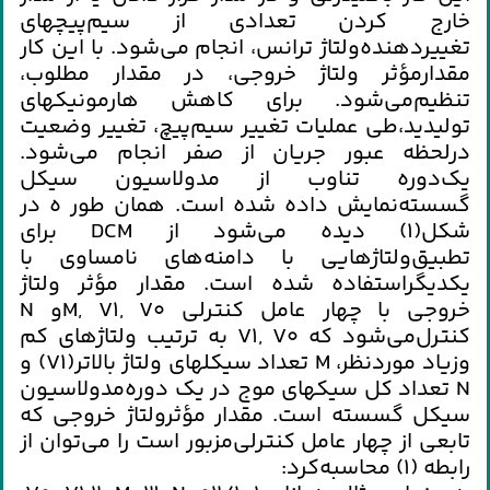
خارج ‌كردن‌ تعدادي‌ از سيم‌پيچهاي‌
تغييردهنده‌ولتاژ ترانس‌، انجام‌ مي‌شود. با اين‌ كار
مقدارمؤثر ولتاژ خروجي‌، در مقدار مطلوب‌،
تنظيم‌مي‌شود. براي‌ كاهش‌ هارمونيكهاي‌
توليديد،طي‌ عمليات‌ تغيير سيم‌پيچ‌، تغيير وضعيت‌
درلحظه‌ عبور جريان‌ از صفر انجام‌ مي‌شود.
يك‌دوره‌ تناوب‌ از مدولاسيون‌ سيكل‌
گسسته‌نمايش‌ داده‌ شده‌ است‌. همان‌ طور ه‌ در
شكل‌(1) ديده‌ مي‌شود از DCM براي‌
تطبيق‌ولتاژهايي‌ با دامنه‌هاي‌ نامساوي‌ با
يكديگراستفاده‌ شده‌ است‌. مقدار مؤثر ولتاژ
خروجي‌ با چهار عامل‌ كنترلي‌ M, V1, V0و N
كنترل‌مي‌شود كه‌ V1, V0 به‌ ترتيب‌ ولتاژهاي‌ كم‌
وزياد موردنظر، M تعداد سيكلهاي‌ ولتاژ بالاتر(V1) و
N تعداد كل‌ سيكهاي‌ موج‌ در يك‌ دوره‌مدولاسيون‌
سيكل‌ گسسته‌ است‌. مقدار مؤثرولتاژ خروجي‌ كه‌
تابعي‌ از چهار عامل‌ كنترلي‌مزبور است‌ را مي‌توان‌ از
رابطه‌ (1) محاسبه‌كرد: