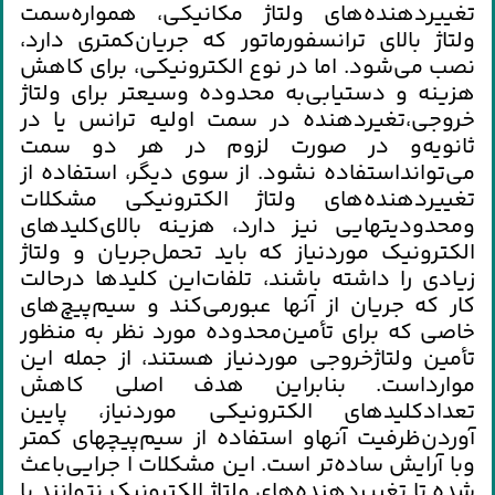
تغييردهنده‌هاي‌ ولتاژ مكانيكي‌، همواره‌سمت‌
ولتاژ بالاي‌ ترانسفورماتور كه‌ جريان‌كمتري‌ دارد،
نصب‌ مي‌شود. اما در نوع ‌الكترونيكي‌، براي‌ كاهش‌
هزينه‌ و دستيابي‌به‌ محدوده‌ وسيعتر براي‌ ولتاژ
خروجي‌،تغيردهنده‌ در سمت‌ اوليه‌ ترانس‌ يا در
ثانويه‌و در صورت‌ لزوم‌ در هر دو سمت‌
مي‌توانداستفاده‌ نشود. از سوي‌ ديگر، استفاده‌ از
تغييردهنده‌هاي‌ ولتاژ الكترونيكي‌ مشكلات‌
ومحدوديتهايي‌ نيز دارد، هزينه‌ بالاي‌كليدهاي‌
الكترونيك‌ موردنياز كه‌ بايد تحمل‌جريان‌ و ولتاژ
زيادي‌ را داشته‌ باشند، تلفات‌اين‌ كليدها درحالت‌
كار كه‌ جريان‌ از آنها عبورمي‌كند و سيم‌پيچ‌هاي‌
خاصي‌ كه‌ براي‌ تأمين‌محدوده‌ مورد نظر به‌ منظور
تأمين‌ ولتاژخروجي‌ موردنياز هستند، از جمله‌ اين‌
موارداست‌. بنابراين‌ هدف‌ اصلي‌ كاهش‌
تعدادكليدهاي‌ الكترونيكي‌ موردنياز، پايين‌
آوردن‌ظرفيت‌ آنهاو استفاده‌ از سيم‌پيچهاي‌ كمتر
وبا آرايش‌ ساده‌تر است‌. اين‌ مشكلات‌ ا جرايي‌باعث‌
شده‌ تا تغييردهنده‌هاي‌ ولتاژ الكترونيك‌ نتوانند با