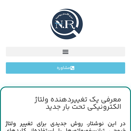
مشاوره
معرفي يك تغييردهنده ولتاژ
الكترونيكي تحت بار جديد
در اين‌ نوشتار، روش‌ جديدي‌ براي‌ تغيير ولتاژ
خروجي‌ ترانسفورماتورها با استفاده‌از كليدهاي‌