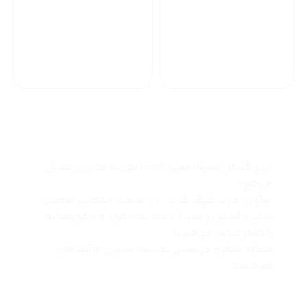
خدمات 24 ساعته
ارسال به سراسر کشور
چرا نیرو گستر رومینا
نیرو گستر رومینا؛ جایی که دانش به فناوری تبدیل
می‌شود
نوآوری در تحقیق، قدرت در صنعت؛ انتخابی مطمئن
با نیرو گستر رومینا، ایده‌ها به اختراع و اختراع‌ها به
راهکار تبدیل می‌شوند
همراه صنایع در مسیر توسعه فناوری و آینده‌ای
هوشمند.