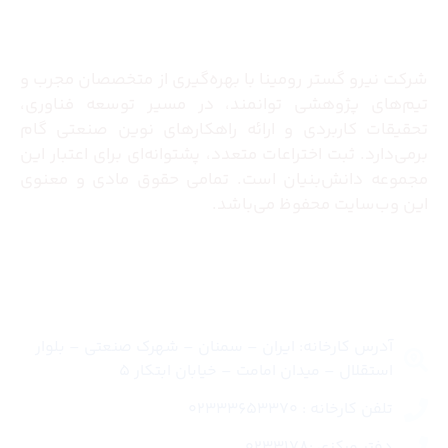
درباره ما
شرکت نیرو گستر رومینا با بهره‌گیری از متخصصان مجرب و
تیم‌های پژوهشی توانمند، در مسیر توسعه فناوری،
تحقیقات کاربردی و ارائه راهکارهای نوین صنعتی گام
برمی‌دارد. ثبت اختراعات متعدد، پشتوانه‌ای برای اعتبار این
مجموعه دانش‌بنیان است. تمامی حقوق مادی و معنوی
این وب‌سایت محفوظ می‌باشد.
تماس با ما
آدرس کارخانه: ایران – سمنان – شهرک صنعتی – بلوار
استقلال – میدان امامت – خیابان ابتکار 5
تلفن کارخانه : 02333653370
دفتر مرکزی :0233178