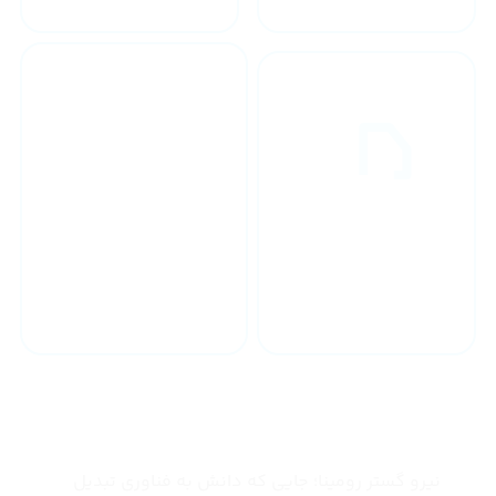
خدمات 24 ساعته
ارسال به سراسر کشور
چرا نیرو گستر رومینا
نیرو گستر رومینا؛ جایی که دانش به فناوری تبدیل