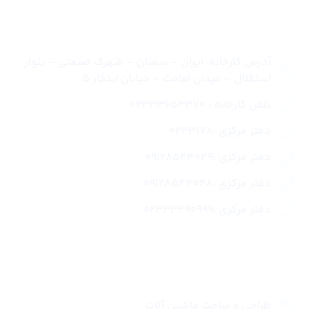
تماس با ما
آدرس کارخانه: ایران – سمنان – شهرک صنعتی – بلوار
استقلال – میدان امامت – خیابان ابتکار 5
تلفن کارخانه : 02333653370
دفتر مرکزی :0233178
دفتر مرکزی :09128543049
دفتر مرکزی :09128543048
دفتر مرکزی :02333490999
لینک های سریع
طراحی و ساخت ماشین آلات