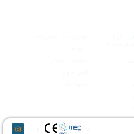
لینک های سریع
نان – شهرک
طراحی و ساخت ماشین آلات
یدان امامت –
درباره ما
درخواست نمایندگی
گالری تصاویر
کاتالوگ ها