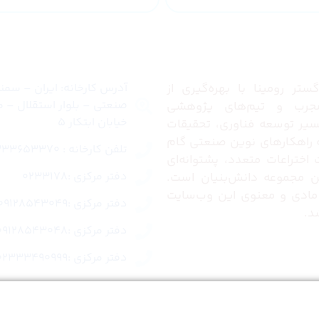
ما
تماس با ما
تر رومینا با بهره‌گیری از
آدرس کارخانه: ایران – سم
صنعتی – بلوار استقلال – م
رب و تیم‌های پژوهشی
خیابان ابتکار 5
مسیر توسعه فناوری، تحقیقات
ئه راهکارهای نوین صنعتی گام
تلفن کارخانه : 02333653370
ت اختراعات متعدد، پشتوانه‌ای
دفتر مرکزی :0233178
این مجموعه دانش‌بنیان است.
مادی و معنوی این وب‌سایت
دفتر مرکزی :09128543049
د.
دفتر مرکزی :09128543048
دفتر مرکزی :02333490999