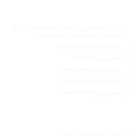
تماس با ما
آدرس کارخانه: ایران – سمنان – شهرک صنعتی – بلوار
استقلال – میدان امامت – خیابان ابتکار 5
تلفن کارخانه : 02333653370
دفتر مرکزی :0233178
دفتر مرکزی :09128543049
دفتر مرکزی :09128543048
دفتر مرکزی :02333490999
لینک های سریع
طراحی و ساخت ماشین آلات