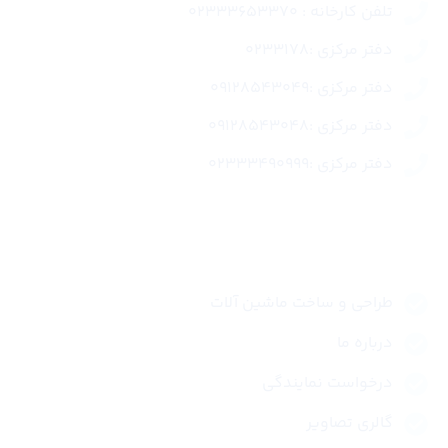
تلفن کارخانه : 02333653370
دفتر مرکزی :0233178
دفتر مرکزی :09128543049
دفتر مرکزی :09128543048
دفتر مرکزی :02333490999
لینک های سریع
طراحی و ساخت ماشین آلات
درباره ما
درخواست نمایندگی
گالری تصاویر