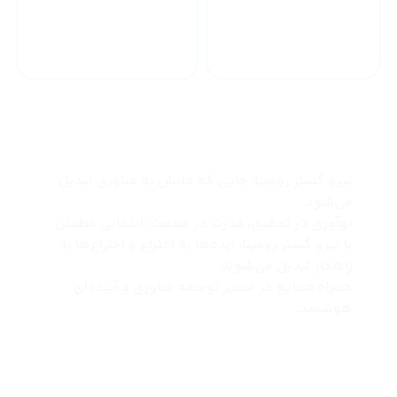
خدمات 24 ساعته
ارسال به سراسر کشور
چرا نیرو گستر رومینا
نیرو گستر رومینا؛ جایی که دانش به فناوری تبدیل
می‌شود
نوآوری در تحقیق، قدرت در صنعت؛ انتخابی مطمئن
با نیرو گستر رومینا، ایده‌ها به اختراع و اختراع‌ها به
راهکار تبدیل می‌شوند
همراه صنایع در مسیر توسعه فناوری و آینده‌ای
هوشمند.
درباره ما