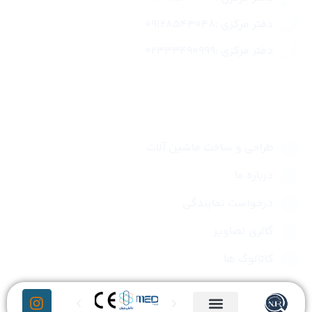
دفتر مرکزی :09128543048
دفتر مرکزی :02333490999
لینک های سریع
طراحی و ساخت ماشین آلات
درباره ما
درخواست نمایندگی
گالری تصاویر
کاتالوگ ها