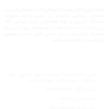
شرکت نیرو گستر رومینا با بهره‌گیری از متخصصان مجرب و
تیم‌های پژوهشی توانمند، در مسیر توسعه فناوری،
تحقیقات کاربردی و ارائه راهکارهای نوین صنعتی گام
برمی‌دارد. ثبت اختراعات متعدد، پشتوانه‌ای برای اعتبار این
مجموعه دانش‌بنیان است. تمامی حقوق مادی و معنوی
این وب‌سایت محفوظ می‌باشد.
تماس با ما
آدرس کارخانه: ایران – سمنان – شهرک صنعتی – بلوار
استقلال – میدان امامت – خیابان ابتکار 5
تلفن کارخانه : 02333653370
دفتر مرکزی :0233178
دفتر مرکزی :09128543049