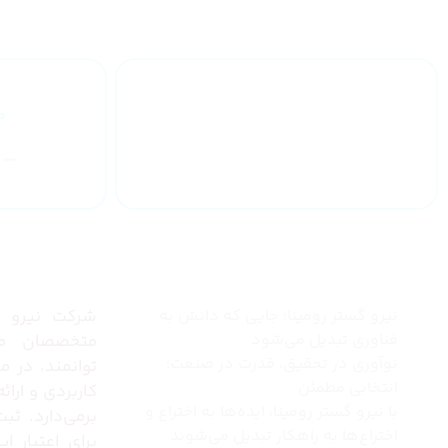
ارائه گارانتی
یکساله
چرا نیرو گستر رومینا
درباره 
نیرو گستر رومینا؛ جایی که دانش به
شرکت نیرو گس
فناوری تبدیل می‌شود
متخصصان مج
نوآوری در تحقیق، قدرت در صنعت؛
توانمند، در 
انتخابی مطمئن
کاربردی و ارا
با نیرو گستر رومینا، ایده‌ها به اختراع و
برمی‌دارد. ثب
اختراع‌ها به راهکار تبدیل می‌شوند
برای اعتبار 