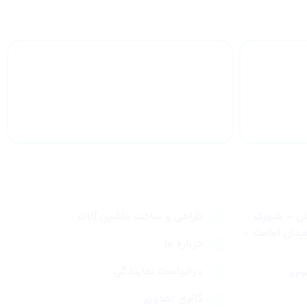
 سراسر
خدمات 24 ساعته
لینک های سریع
نان – شهرک
طراحی و ساخت ماشین آلات
یدان امامت –
درباره ما
درخواست نمایندگی
گالری تصاویر