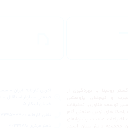
طراحان مجرب
ارسال به
کشور
ما
تماس با ما
تر رومینا با بهره‌گیری از
آدرس کارخانه: ایران – سم
صنعتی – بلوار استقلال – م
رب و تیم‌های پژوهشی
خیابان ابتکار 5
مسیر توسعه فناوری، تحقیقات
ئه راهکارهای نوین صنعتی گام
تلفن کارخانه : 02333653370
ت اختراعات متعدد، پشتوانه‌ای
دفتر مرکزی :0233178
این مجموعه دانش‌بنیان است.