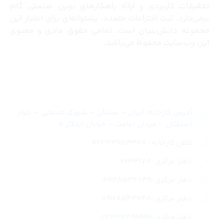
تحقیقات کاربردی و ارائه راهکارهای نوین صنعتی گام
برمی‌دارد. ثبت اختراعات متعدد، پشتوانه‌ای برای اعتبار این
مجموعه دانش‌بنیان است. تمامی حقوق مادی و معنوی
این وب‌سایت محفوظ می‌باشد.
تماس با ما
آدرس کارخانه: ایران – سمنان – شهرک صنعتی – بلوار
استقلال – میدان امامت – خیابان ابتکار 5
تلفن کارخانه : 02333653370
دفتر مرکزی :0233178
دفتر مرکزی :09128543049
دفتر مرکزی :09128543048
دفتر مرکزی :02333490999