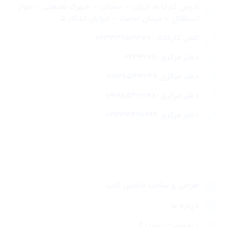
آدرس کارخانه: ایران – سمنان – شهرک صنعتی – بلوار
استقلال – میدان امامت – خیابان ابتکار 5
تلفن کارخانه : 02333653370
دفتر مرکزی :0233178
دفتر مرکزی :09128543049
دفتر مرکزی :09128543048
دفتر مرکزی :02333490999
لینک های سریع
طراحی و ساخت ماشین آلات
درباره ما
درخواست نمایندگی