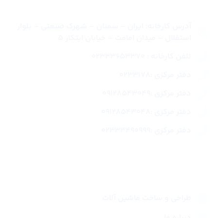
آدرس کارخانه: ایران – سمنان – شهرک صنعتی – بلوار
استقلال – میدان امامت – خیابان ابتکار 5
تلفن کارخانه : 02333653370
دفتر مرکزی :0233178
دفتر مرکزی :09128543049
دفتر مرکزی :09128543048
دفتر مرکزی :02333490999
لینک های سریع
طراحی و ساخت ماشین آلات
درباره ما