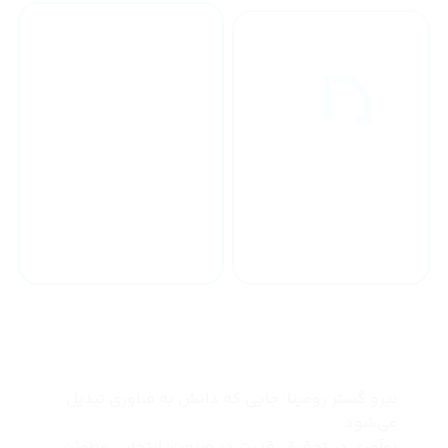
خدمات 24 ساعته
ارسال به سراسر کشور
چرا نیرو گستر رومینا
نیرو گستر رومینا؛ جایی که دانش به فناوری تبدیل
می‌شود
نوآوری در تحقیق، قدرت در صنعت؛ انتخابی مطمئن