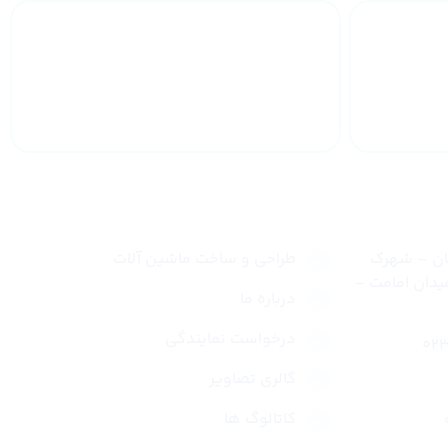
 سراسر
خدمات 24 ساعته
لینک های سریع
نان – شهرک
طراحی و ساخت ماشین آلات
یدان امامت –
درباره ما
درخواست نمایندگی
گالری تصاویر
کاتالوگ ها