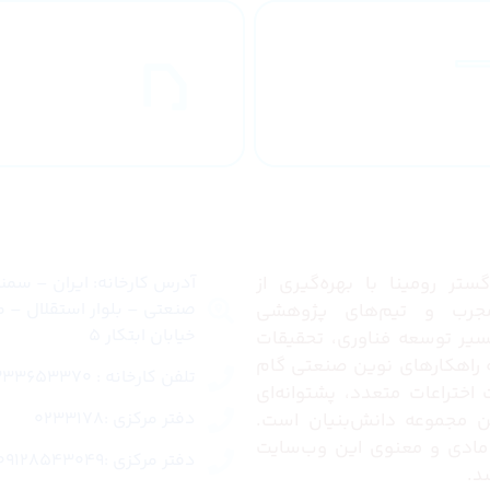
طراحان مجرب
ارسال به
کشور
ما
تماس با ما
تر رومینا با بهره‌گیری از
آدرس کارخانه: ایران – سم
صنعتی – بلوار استقلال – م
رب و تیم‌های پژوهشی
خیابان ابتکار 5
مسیر توسعه فناوری، تحقیقات
ئه راهکارهای نوین صنعتی گام
تلفن کارخانه : 02333653370
ت اختراعات متعدد، پشتوانه‌ای
دفتر مرکزی :0233178
این مجموعه دانش‌بنیان است.
مادی و معنوی این وب‌سایت
دفتر مرکزی :09128543049
د.