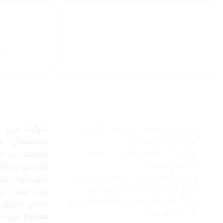
ارائه گارانتی
یکساله
چرا نیرو گستر رومینا
درباره 
نیرو گستر رومینا؛ جایی که دانش به
شرکت نیرو گس
فناوری تبدیل می‌شود
متخصصان مج
نوآوری در تحقیق، قدرت در صنعت؛
توانمند، در 
انتخابی مطمئن
کاربردی و ارا
با نیرو گستر رومینا، ایده‌ها به اختراع و
برمی‌دارد. ثب
اختراع‌ها به راهکار تبدیل می‌شوند
برای اعتبار 
همراه صنایع در مسیر توسعه فناوری و
تمامی حقوق 
آینده‌ای هوشمند.
محفوظ می‌باش