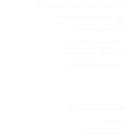
استقلال – میدان امامت – خیابان ابتکار 5
تلفن کارخانه : 02333653370
دفتر مرکزی :0233178
دفتر مرکزی :09128543049
دفتر مرکزی :09128543048
دفتر مرکزی :02333490999
لینک های سریع
طراحی و ساخت ماشین آلات
درباره ما
درخواست نمایندگی