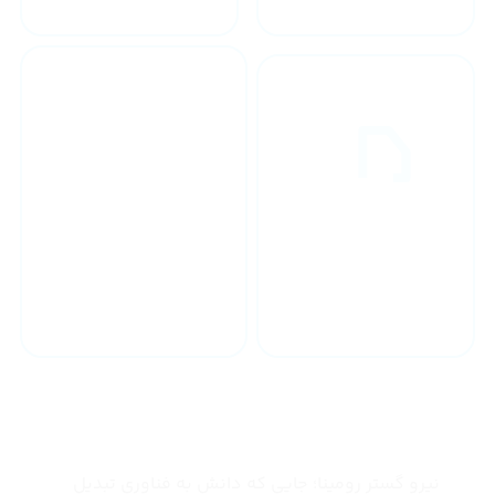
خدمات 24 ساعته
ارسال به سراسر کشور
چرا نیرو گستر رومینا
نیرو گستر رومینا؛ جایی که دانش به فناوری تبدیل