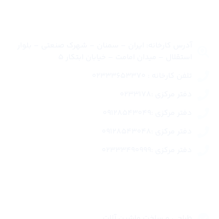
تماس با ما
آدرس کارخانه: ایران – سمنان – شهرک صنعتی – بلوار
استقلال – میدان امامت – خیابان ابتکار 5
تلفن کارخانه : 02333653370
دفتر مرکزی :0233178
دفتر مرکزی :09128543049
دفتر مرکزی :09128543048
دفتر مرکزی :02333490999
لینک های سریع
طراحی و ساخت ماشین آلات