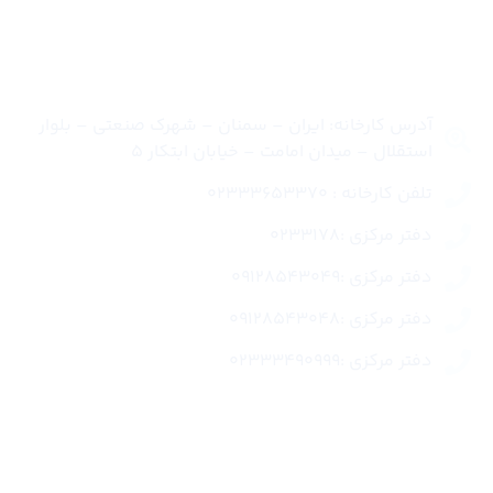
تماس با ما
آدرس کارخانه: ایران – سمنان – شهرک صنعتی – بلوار
استقلال – میدان امامت – خیابان ابتکار 5
تلفن کارخانه : 02333653370
دفتر مرکزی :0233178
دفتر مرکزی :09128543049
دفتر مرکزی :09128543048
دفتر مرکزی :02333490999
لینک های سریع