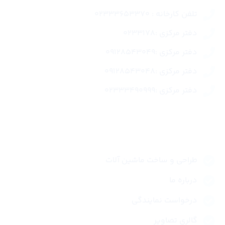
تلفن کارخانه : 02333653370
دفتر مرکزی :0233178
دفتر مرکزی :09128543049
دفتر مرکزی :09128543048
دفتر مرکزی :02333490999
لینک های سریع
طراحی و ساخت ماشین آلات
درباره ما
درخواست نمایندگی
گالری تصاویر