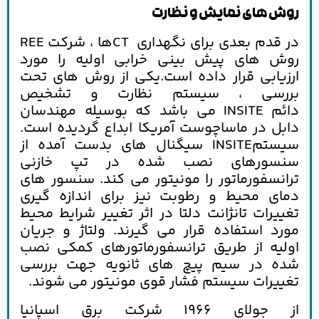
روش های نمایش و نظارت
در قدم بعدی برای نگهداری
CT
ها ، شرکت
REE
روش های پیش بینی خرابی اولیه را مورد
ارزیابی قرار داده است.یکی از روش های تحت
بررسی ، سیستم نظارت و تشخیص
دائم
INSITE
می باشد که بوسیله مهندسان
دابل در ماساچوست آمریکا ابداع گردیده است.
سیستم
INSITE
سیگنال های بدست آمده از
سنسورهای نصب شده در تپ خازنی
ترانسفورماتور را مونیتور می کند. سنسور های
دمای محیط و رطوبت نیز برای اندازه گیری
تغییرات تانژانت دلتا در اثر تغییر شرایط محیط
مورد استفاده قرار می گیرند. ولتاژ و جریان
اولیه از طریق ترانسفورماتورهای کمکی نصب
شده در سیم پیچ های ثانویه جهت بررسی
تغییرات سیستم فشار قوی مونیتور می شوند.
از جولای 1966 شرکت برق اسپانیا