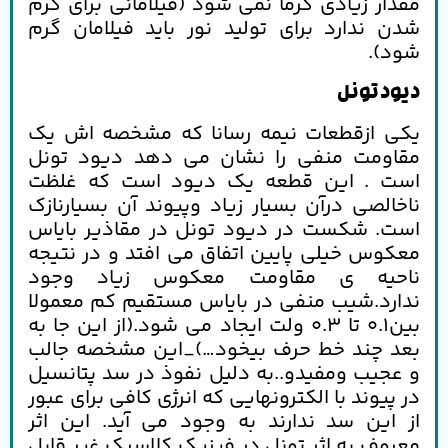
مقدار زیادی گرما نمی شود (فیلامانی برای گرم
شدن ندارد برای تولید نور باید فیلامان گرم
شود).
دیود تونل
یکی ازقطعات نیمه رسانا که مشخصه اش یک
مقاومت منفی را نشان می دهد دیود تونل
است . این قطعه یک دیود است که غلظت
ناخالصی درآن بسیار زیاد وپیوند آن بسیارنازک
است. شکست در دیود تونل در مقاذیر بایاس
معکوس خیلی پایین اتفاق می افتد و در نتیجه
ناحیه ی مقاومت معکوس زیاد وجود
ندارد.شیب منفی در بایاس مستقیم کم معمولا
بین0.1 تا 0.3 ولت ایجاد می شود.(از این جا به
بعد چند خط حرف بیخود…)_این مشخصه جالب
و عجیب ومفیدو..به دلیل نفوذ در سد پتانسیل
در پیوند با الکترونهایی که انرژی کافی برای عبور
از این سد ندارند به وجود می آید. این اثر
معروف به اثر تونل در فیزیک کلاسیک غیر قابل