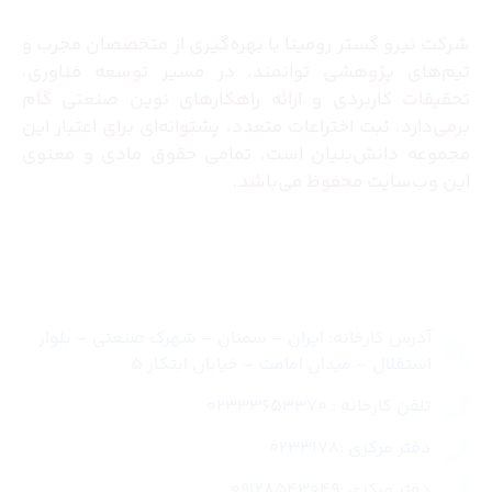
شرکت نیرو گستر رومینا با بهره‌گیری از متخصصان مجرب و
تیم‌های پژوهشی توانمند، در مسیر توسعه فناوری،
تحقیقات کاربردی و ارائه راهکارهای نوین صنعتی گام
برمی‌دارد. ثبت اختراعات متعدد، پشتوانه‌ای برای اعتبار این
مجموعه دانش‌بنیان است. تمامی حقوق مادی و معنوی
این وب‌سایت محفوظ می‌باشد.
تماس با ما
آدرس کارخانه: ایران – سمنان – شهرک صنعتی – بلوار
استقلال – میدان امامت – خیابان ابتکار 5
تلفن کارخانه : 02333653370
دفتر مرکزی :0233178
دفتر مرکزی :09128543049