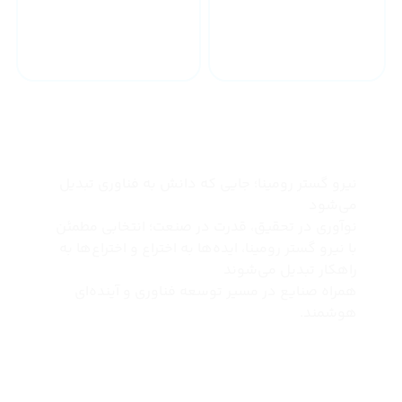
خدمات 24 ساعته
ارسال به سراسر کشور
چرا نیرو گستر رومینا
نیرو گستر رومینا؛ جایی که دانش به فناوری تبدیل
می‌شود
نوآوری در تحقیق، قدرت در صنعت؛ انتخابی مطمئن
با نیرو گستر رومینا، ایده‌ها به اختراع و اختراع‌ها به
راهکار تبدیل می‌شوند
همراه صنایع در مسیر توسعه فناوری و آینده‌ای
هوشمند.
درباره ما