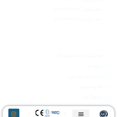
دفتر مرکزی :09128543048
دفتر مرکزی :02333490999
لینک های سریع
طراحی و ساخت ماشین آلات
درباره ما
درخواست نمایندگی
گالری تصاویر
کاتالوگ ها