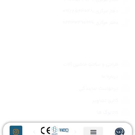
دفتر مرکزی :09128543048
دفتر مرکزی :02333490999
لینک های سریع
طراحی و ساخت ماشین آلات
درباره ما
درخواست نمایندگی
گالری تصاویر
کاتالوگ ها