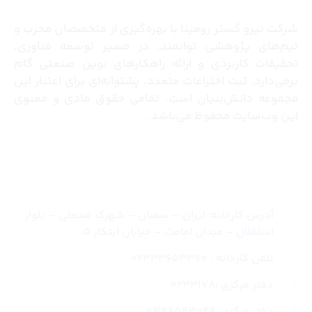
شرکت نیرو گستر رومینا با بهره‌گیری از متخصصان مجرب و
تیم‌های پژوهشی توانمند، در مسیر توسعه فناوری،
تحقیقات کاربردی و ارائه راهکارهای نوین صنعتی گام
برمی‌دارد. ثبت اختراعات متعدد، پشتوانه‌ای برای اعتبار این
مجموعه دانش‌بنیان است. تمامی حقوق مادی و معنوی
این وب‌سایت محفوظ می‌باشد.
تماس با ما
آدرس کارخانه: ایران – سمنان – شهرک صنعتی – بلوار
استقلال – میدان امامت – خیابان ابتکار 5
تلفن کارخانه : 02333653370
دفتر مرکزی :0233178
دفتر مرکزی :09128543049