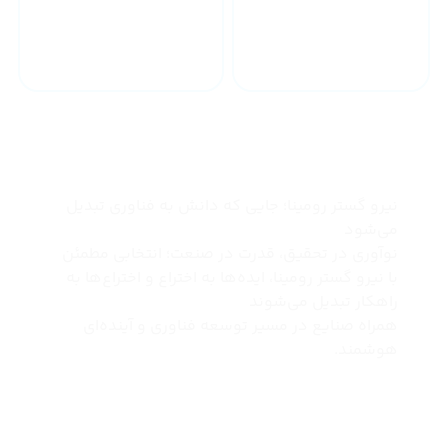
خدمات 24 ساعته
ارسال به سراسر کشور
چرا نیرو گستر رومینا
نیرو گستر رومینا؛ جایی که دانش به فناوری تبدیل
می‌شود
نوآوری در تحقیق، قدرت در صنعت؛ انتخابی مطمئن
با نیرو گستر رومینا، ایده‌ها به اختراع و اختراع‌ها به
راهکار تبدیل می‌شوند
همراه صنایع در مسیر توسعه فناوری و آینده‌ای
هوشمند.
درباره ما