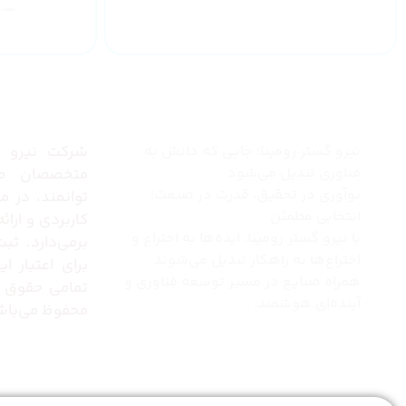
یکساله
چرا نیرو گستر رومینا
درباره 
نیرو گستر رومینا؛ جایی که دانش به
شرکت نیرو گس
فناوری تبدیل می‌شود
متخصصان مج
نوآوری در تحقیق، قدرت در صنعت؛
توانمند، در 
انتخابی مطمئن
کاربردی و ارا
با نیرو گستر رومینا، ایده‌ها به اختراع و
برمی‌دارد. ثب
اختراع‌ها به راهکار تبدیل می‌شوند
برای اعتبار 
همراه صنایع در مسیر توسعه فناوری و
تمامی حقوق 
آینده‌ای هوشمند.
محفوظ می‌باش