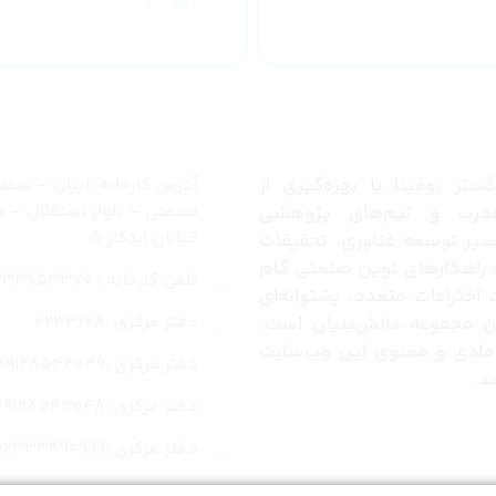
کشور
ما
تماس با ما
تر رومینا با بهره‌گیری از
آدرس کارخانه: ایران – سم
صنعتی – بلوار استقلال – م
رب و تیم‌های پژوهشی
خیابان ابتکار 5
مسیر توسعه فناوری، تحقیقات
ئه راهکارهای نوین صنعتی گام
تلفن کارخانه : 02333653370
ت اختراعات متعدد، پشتوانه‌ای
دفتر مرکزی :0233178
این مجموعه دانش‌بنیان است.
مادی و معنوی این وب‌سایت
دفتر مرکزی :09128543049
د.
دفتر مرکزی :09128543048
دفتر مرکزی :02333490999