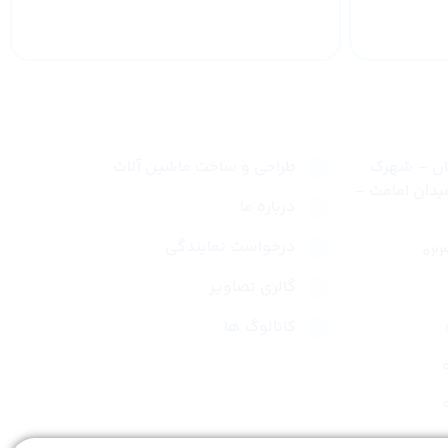
لینک های سریع
نان – شهرک
طراحی و ساخت ماشین آلات
یدان امامت –
درباره ما
درخواست نمایندگی
گالری تصاویر
کاتالوگ ها