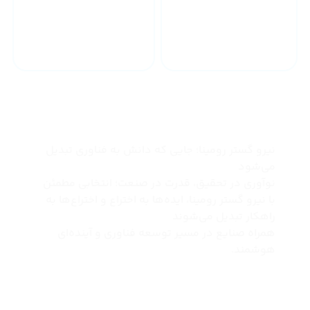
خدمات 24 ساعته
ارسال به سراسر کشور
چرا نیرو گستر رومینا
نیرو گستر رومینا؛ جایی که دانش به فناوری تبدیل
می‌شود
نوآوری در تحقیق، قدرت در صنعت؛ انتخابی مطمئن
با نیرو گستر رومینا، ایده‌ها به اختراع و اختراع‌ها به
راهکار تبدیل می‌شوند
همراه صنایع در مسیر توسعه فناوری و آینده‌ای
هوشمند.
درباره ما