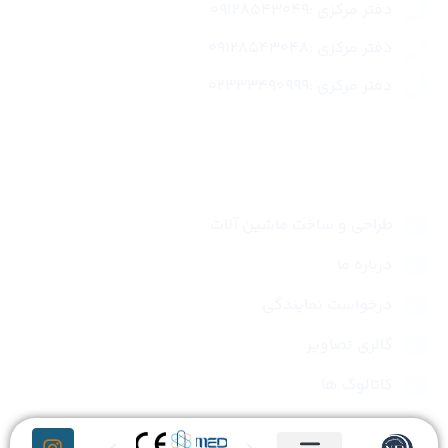
دفتر مرکزی :09128543049
دفتر مرکزی :09128543048
دفتر مرکزی :02333490999
لینک های سریع
طراحی و ساخت ماشین آلات
درباره ما
درخواست نمایندگی
گالری تصاویر
کاتالوگ ها