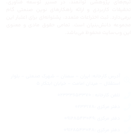
تیم‌های پژوهشی توانمند، در مسیر توسعه فناوری،
تحقیقات کاربردی و ارائه راهکارهای نوین صنعتی گام
برمی‌دارد. ثبت اختراعات متعدد، پشتوانه‌ای برای اعتبار این
مجموعه دانش‌بنیان است. تمامی حقوق مادی و معنوی
این وب‌سایت محفوظ می‌باشد.
تماس با ما
آدرس کارخانه: ایران – سمنان – شهرک صنعتی – بلوار
استقلال – میدان امامت – خیابان ابتکار 5
تلفن کارخانه : 02333653370
دفتر مرکزی :0233178
دفتر مرکزی :09128543049
دفتر مرکزی :09128543048