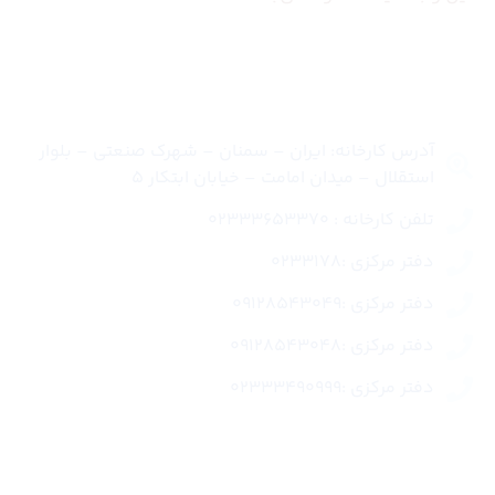
تماس با ما
آدرس کارخانه: ایران – سمنان – شهرک صنعتی – بلوار
استقلال – میدان امامت – خیابان ابتکار 5
تلفن کارخانه : 02333653370
دفتر مرکزی :0233178
دفتر مرکزی :09128543049
دفتر مرکزی :09128543048
دفتر مرکزی :02333490999
لینک های سریع