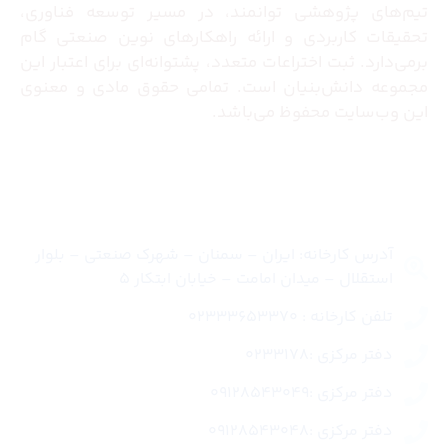
تیم‌های پژوهشی توانمند، در مسیر توسعه فناوری،
تحقیقات کاربردی و ارائه راهکارهای نوین صنعتی گام
برمی‌دارد. ثبت اختراعات متعدد، پشتوانه‌ای برای اعتبار این
مجموعه دانش‌بنیان است. تمامی حقوق مادی و معنوی
این وب‌سایت محفوظ می‌باشد.
تماس با ما
آدرس کارخانه: ایران – سمنان – شهرک صنعتی – بلوار
استقلال – میدان امامت – خیابان ابتکار 5
تلفن کارخانه : 02333653370
دفتر مرکزی :0233178
دفتر مرکزی :09128543049
دفتر مرکزی :09128543048